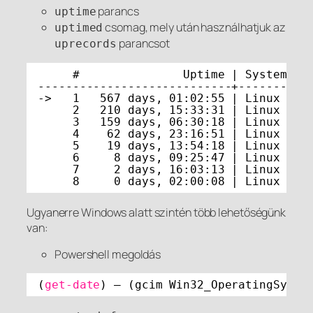
parancs
uptime
csomag, mely után használhatjuk az
uptimed
parancsot
uprecords
#               Uptime | System   
----------------------------+----------
->   1   567 days, 01:02:55 | Linux 4.1
2   210 days, 15:33:31 | Linux 4.1
3   159 days, 06:30:18 | Linux 4.1
4    62 days, 23:16:51 | Linux 4.1
5    19 days, 13:54:18 | Linux 4.1
6     8 days, 09:25:47 | Linux 4.1
7     2 days, 16:03:13 | Linux 4.1
8     0 days, 02:00:08 | Linux 4.1
Ugyanerre Windows alatt szintén több lehetőségünk
van:
Powershell megoldás
(
get-date
) – (gcim Win32_OperatingSyste