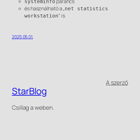
parancs
systeminfo
és használható a „
net statistics
” is
workstation
2025.05.01.
A szerző
StarBlog
Csillag a weben.