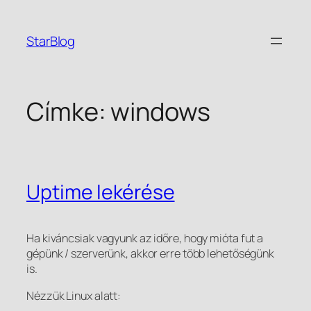
Ugrás
a
StarBlog
tartalomhoz
Címke:
windows
Uptime lekérése
Ha kiváncsiak vagyunk az időre, hogy mióta fut a
gépünk / szerverünk, akkor erre több lehetőségünk
is.
Nézzük Linux alatt: