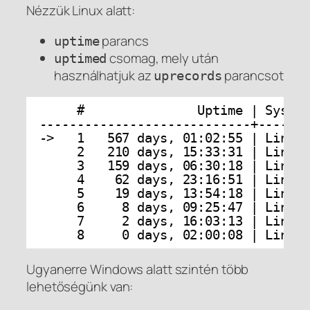
Nézzük Linux alatt:
parancs
uptime
csomag, mely után
uptimed
használhatjuk az
parancsot
uprecords
#               Uptime | Syste
----------------------------+------
->   1   567 days, 01:02:55 | Linux
2   210 days, 15:33:31 | Linux
3   159 days, 06:30:18 | Linux
4    62 days, 23:16:51 | Linux
5    19 days, 13:54:18 | Linux
6     8 days, 09:25:47 | Linux
7     2 days, 16:03:13 | Linux
8     0 days, 02:00:08 | Linux
Ugyanerre Windows alatt szintén több
lehetőségünk van: