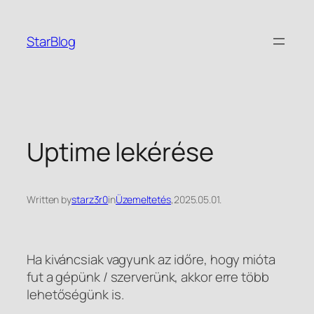
Ugrás
a
StarBlog
tartalomhoz
Uptime lekérése
Written by
starz3r0
in
Üzemeltetés
,
2025.05.01.
Ha kiváncsiak vagyunk az időre, hogy mióta
fut a gépünk / szerverünk, akkor erre több
lehetőségünk is.